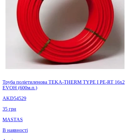
Труба поліетиленова TEKA-THERM TYPE I PE-RT 16х2
EVOH (600м.п.)
AKD54529
35
грн
MASTAS
В наявності