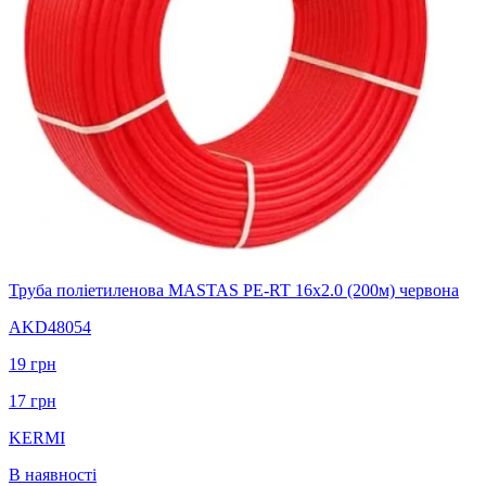
Труба поліетиленова MASTAS PE-RT 16x2.0 (200м) червона
AKD48054
19
грн
17
грн
KERMI
В наявності