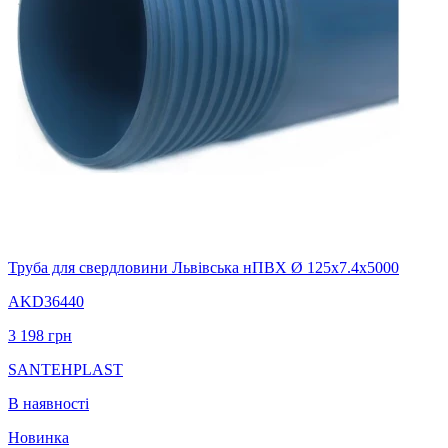
Труба для свердловини Львівська нПВХ Ø 125х7.4х5000
AKD36440
3 198
грн
SANTEHPLAST
В наявності
Новинка