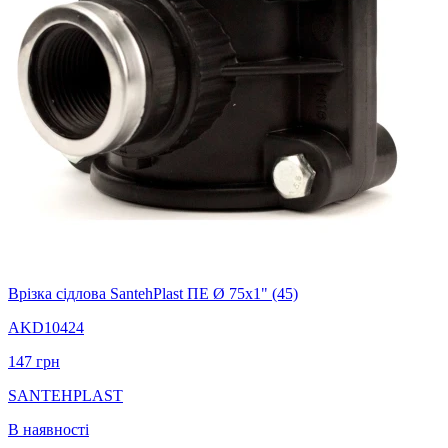
Врізка сідлова SantehPlast ПЕ Ø 75x1" (45)
AKD10424
147
грн
SANTEHPLAST
В наявності