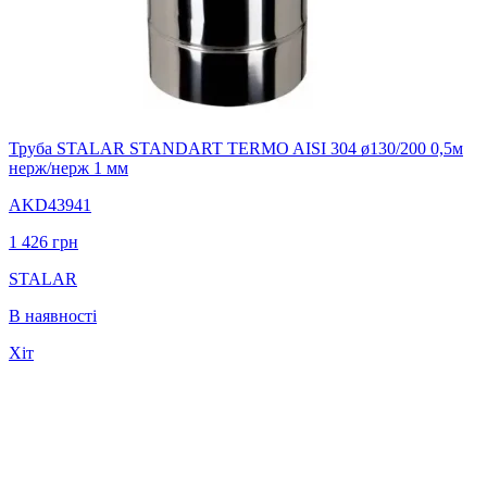
Труба STALAR STANDART TERMO AISI 304 ø130/200 0,5м
нерж/нерж 1 мм
AKD43941
1 426
грн
STALAR
В наявності
Хіт