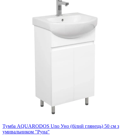
Тумба AQUARODOS Uno Уно (білий глянець) 50 см з
умивальником "Руна"