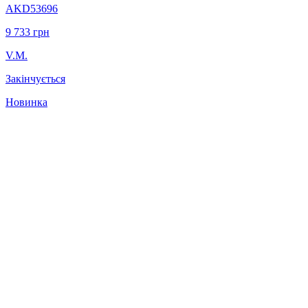
AKD53696
9 733
грн
V.M.
Закінчується
Новинка