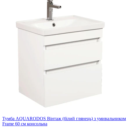
Тумба AQUARODOS Вінтаж (білий глянець) з умивальником
Frame 60 см консольна