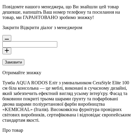
Повідомте нашого менеджера, що Ви знайшли цей товар
дешевше, напишіть Ваш номер телефону та посилання на
товар, ми ГАРАНТОВАНО зробимо знижку!
Закрити
Відкрити діалог з менеджером
Замовити
Отримайте знижку
Тумба AQUA RODOS Еліт з умивальником CeraStyle Elite 100
см біла консольна — це меблі, виконані в сучасному дизайні,
який забезпечить ефектний вигляд усьому інтер'єру. Фасад та
боковини покриті трьома шарами ґрунту та пофарбовані
двома шарами поліуретанової фарби виробництва
«KEMICHAL» (Італія). Високоякісна фурнітура провідних
світових виробників, сертифікована і відповідає європейським
стандартам якості.
Про товар