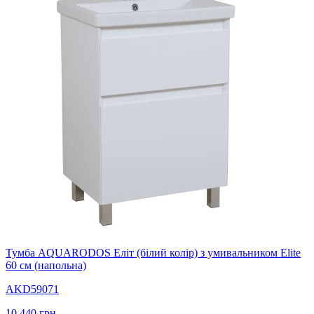
Тумба AQUARODOS Еліт (білий колір) з умивальником Elite
60 см (напольна)
AKD59071
10 440
грн