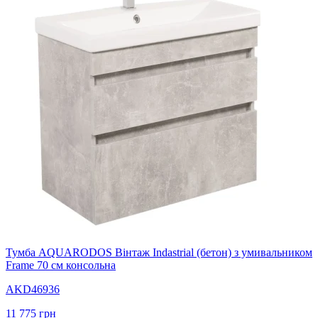
Тумба AQUARODOS Вінтаж Indastrial (бетон) з умивальником
Frame 70 см консольна
AKD46936
11 775
грн