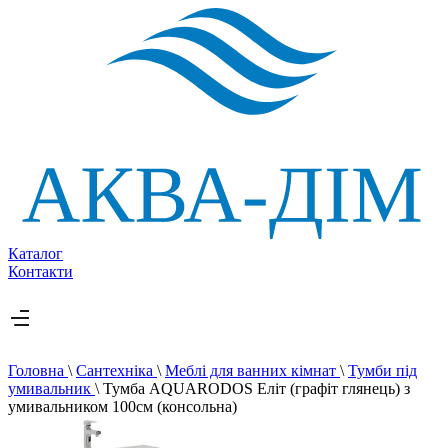
Каталог
Контакти
Головна
\
Сантехніка
\
Меблі для ванних кімнат
\
Тумби під
умивальник
\
Тумба AQUARODOS Еліт (графіт глянець) з
умивальником 100см (консольна)