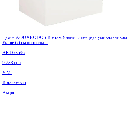
Тумба AQUARODOS Вінтаж (білий глянець) з умивальником
Frame 60 см консольна
AKD53696
9 733
грн
V.M.
В наявності
Акція