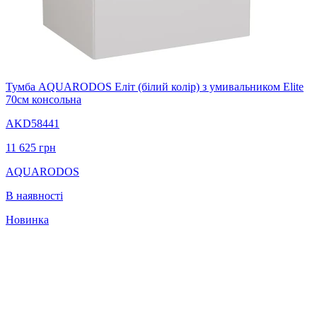
Тумба AQUARODOS Еліт (білий колір) з умивальником Elite
70см консольна
AKD58441
11 625
грн
AQUARODOS
В наявності
Новинка