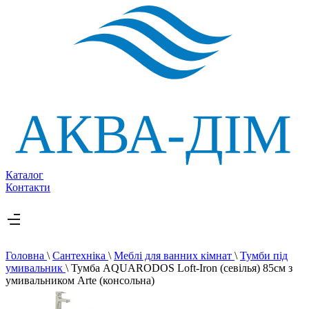
Каталог
Контакти
Головна
\
Сантехніка
\
Меблі для ванних кімнат
\
Тумби під
умивальник
\
Тумба AQUARODOS Loft-Iron (севілья) 85см з
умивальником Arte (консольна)