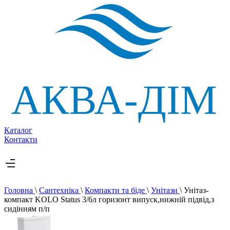
Каталог
Контакти
Головна
\
Сантехніка
\
Компакти та біде
\
Унітази
\
Унітаз-
компакт KOLO Status 3/6л горизонт випуск,нижній підвід,з
сидінням п/п