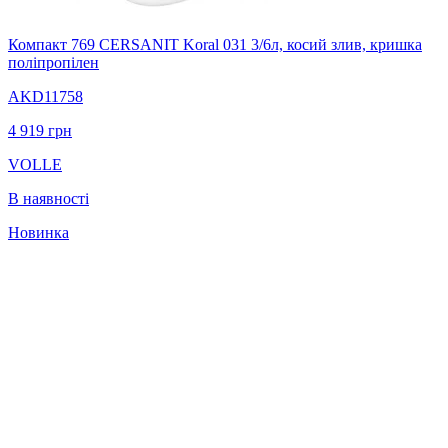
Компакт 769 CERSANIT Koral 031 3/6л, косий злив, кришка
поліпропілен
AKD11758
4 919
грн
VOLLE
В наявності
Новинка