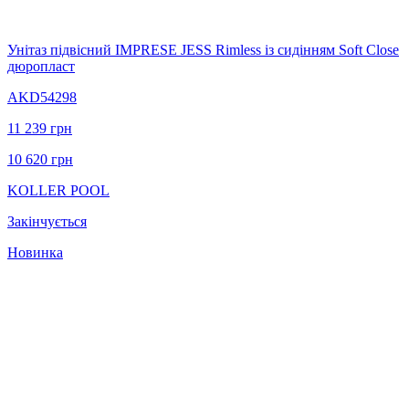
Унітаз підвісний IMPRESE JESS Rimless із сидінням Soft Close
дюропласт
AKD54298
11 239
грн
10 620
грн
KOLLER POOL
Закінчується
Новинка