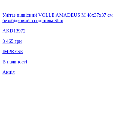
Унітаз підвісний VOLLE AMADEUS M 48х37х37 см
безобідковий з сидінням Slim
AKD13972
8 465
грн
IMPRESE
В наявності
Акція