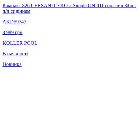
Компакт 826 CERSANIT EKO 2 Simple ON 011 гор.злив 3/6л з
п/п сидінням
AKD59747
3 989
грн
KOLLER POOL
В наявності
Новинка