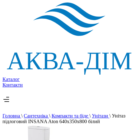
Каталог
Контакти
Головна
\
Сантехніка
\
Компакти та біде
\
Унітази
\
Унітаз
підлоговий INSANA Aton 640х350х800 білий