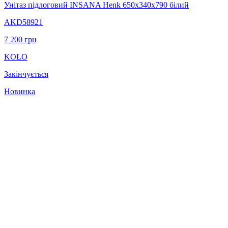
Унітаз підлоговий INSANA Henk 650х340х790 білий
AKD58921
7 200
грн
KOLO
Закінчується
Новинка