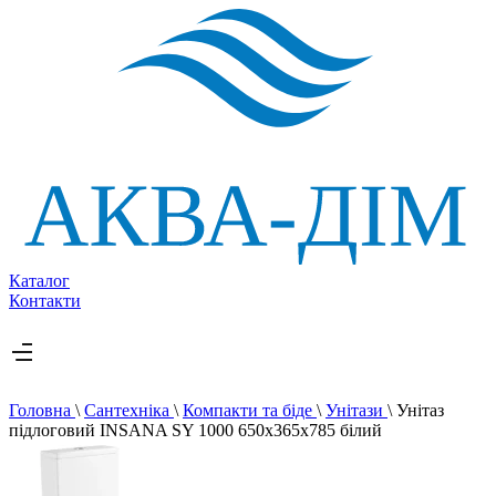
Каталог
Контакти
Головна
\
Сантехніка
\
Компакти та біде
\
Унітази
\
Унітаз
підлоговий INSANA SY 1000 650х365х785 білий