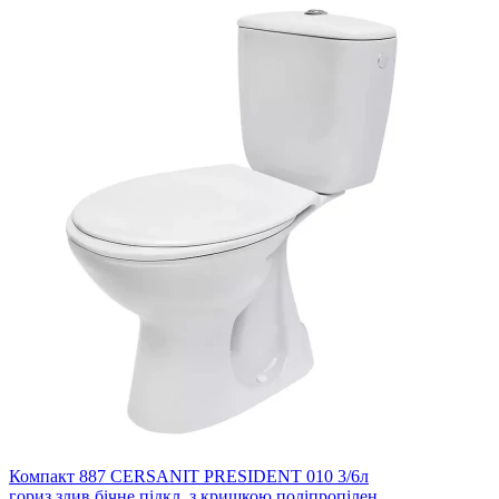
Компакт 887 CERSANIT PRESIDENT 010 3/6л
гориз.злив,бічне підкл.,з кришкою поліпропілен