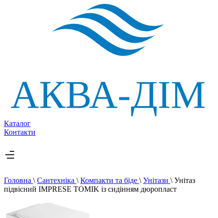
Каталог
Контакти
Головна
\
Сантехніка
\
Компакти та біде
\
Унітази
\
Унітаз
підвісний IMPRESE TOMIK із сидінням дюропласт