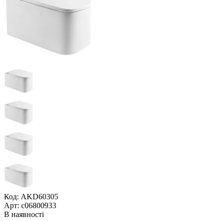
Код: AKD60305
Арт: c06800933
В наявності