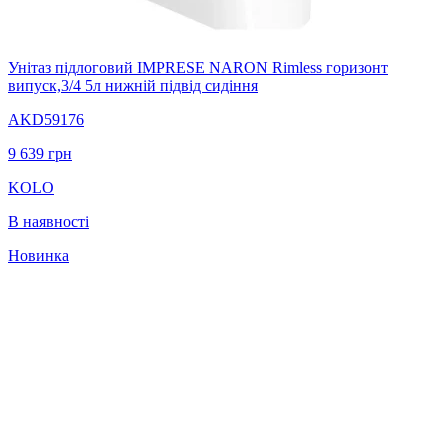
Унітаз підлоговий IMPRESE NARON Rimless горизонт
випуск,3/4 5л нижній підвід сидіння
AKD59176
9 639
грн
KOLO
В наявності
Новинка