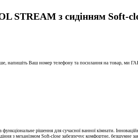
L STREAM з сидінням Soft-clo
вше, напишіть Ваш номер телефону та посилання на товар, ми
 та функціональне рішення для сучасної ванної кімнати. Інноваці
ння з механізмом Soft-close забезпечує комфортне, безшумне зак