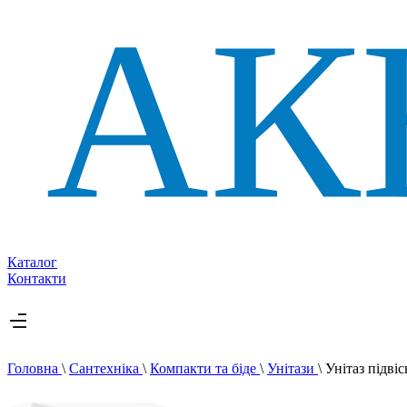
Каталог
Контакти
Головна
\
Сантехніка
\
Компакти та біде
\
Унітази
\
Унітаз підв