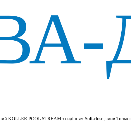
існий KOLLER POOL STREAM з сидінням Soft-close ,змив Tornad