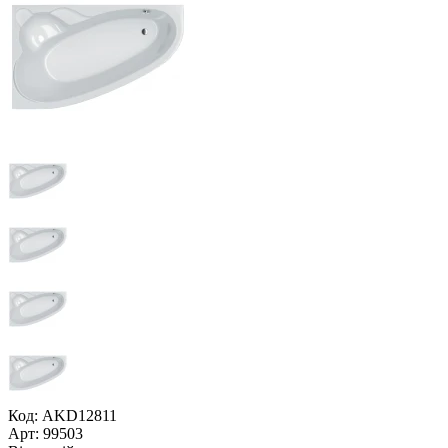
Код: AKD12811
Арт: 99503