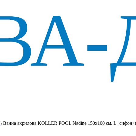
и
\
Ванна акрилова KOLLER POOL Nadine 150х100 см. L+сифон+