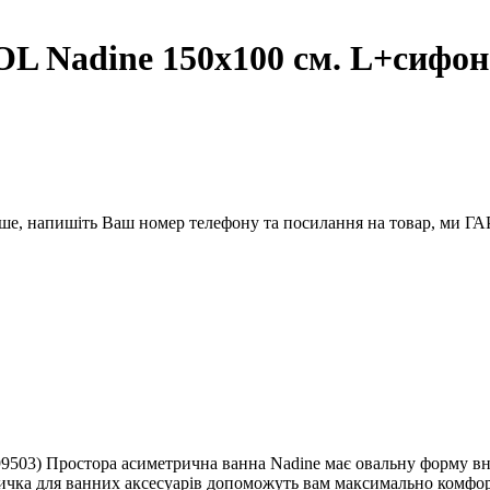
 Nadine 150х100 см. L+сифо
вше, напишіть Ваш номер телефону та посилання на товар, ми
503) Простора асиметрична ванна Nadine має овальну форму вн
личка для ванних аксесуарів допоможуть вам максимально комфор