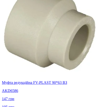
Муфта редукційна FV-PLAST 90*63 ВЗ
AKD6586
147
грн
105
грн