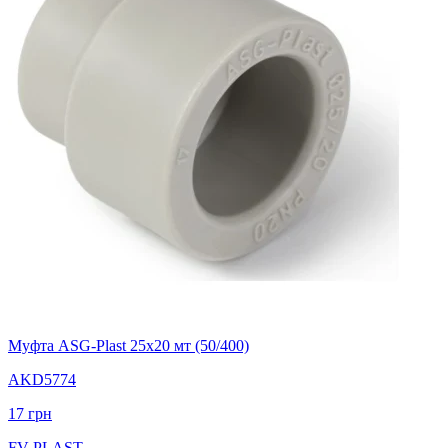
Муфта ASG-Plast 25х20 мт (50/400)
AKD5774
17
грн
FV-PLAST