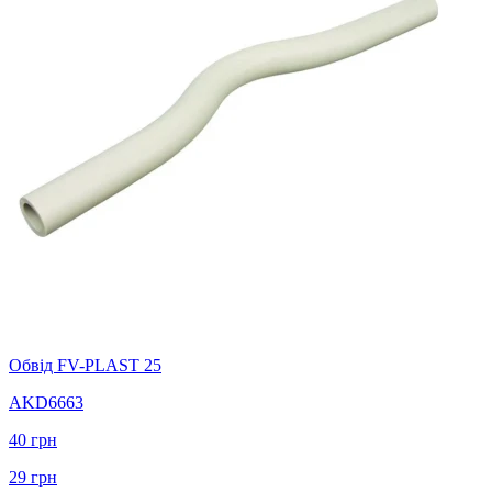
Обвід FV-PLAST 25
AKD6663
40
грн
29
грн