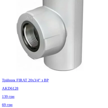
Трійник FIRAT 20х3/4" з ВР
AKD6128
139
грн
69
грн