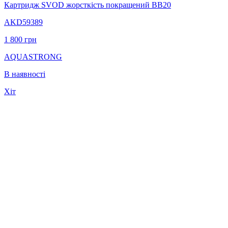
Картридж SVOD жорсткість покращений BB20
AKD59389
1 800
грн
AQUASTRONG
В наявності
Хіт