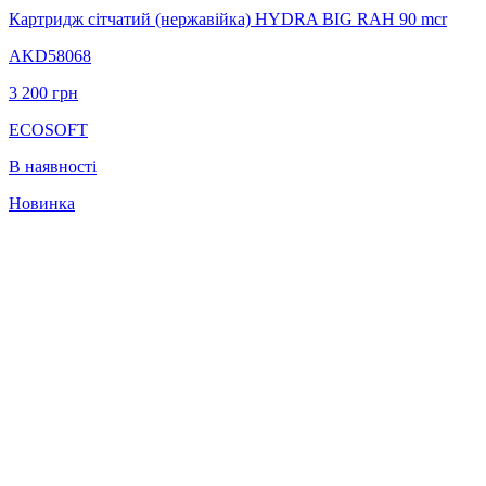
Картридж сітчатий (нержавійка) HYDRA BIG RAH 90 mcr
AKD58068
3 200
грн
ECOSOFT
В наявності
Новинка