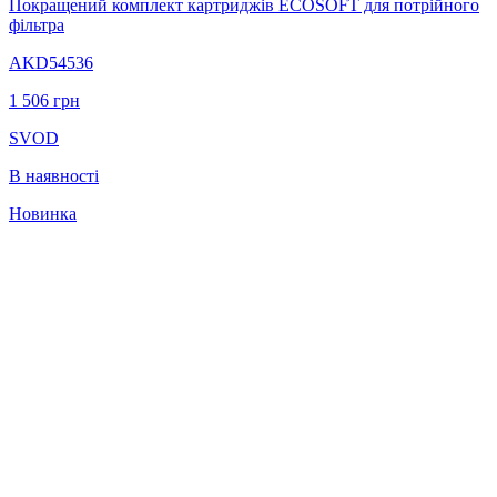
Покращений комплект картриджів ECOSOFT для потрійного
фільтра
AKD54536
1 506
грн
SVOD
В наявності
Новинка