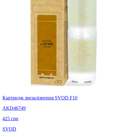
Картридж знезалізнення SVOD F10
AKD46749
425
грн
SVOD