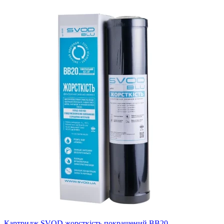
Картридж SVOD жорсткість покращений BB20