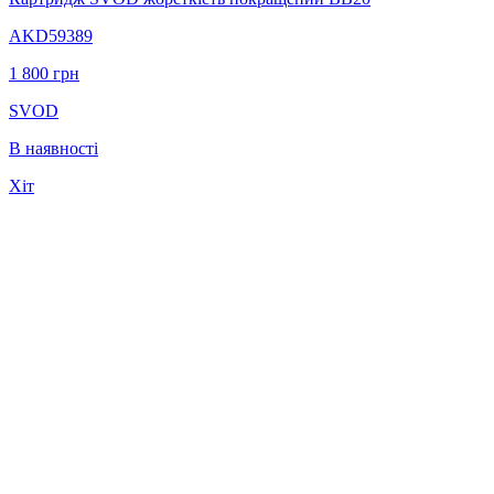
AKD59389
1 800
грн
SVOD
В наявності
Хіт