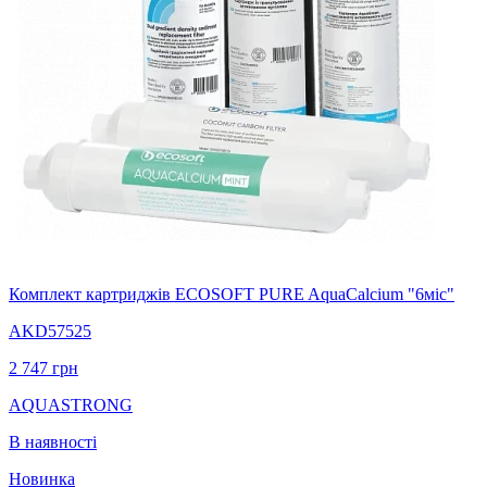
Комплект картриджів ECOSOFT PURE AquaCalcium "6міс"
AKD57525
2 747
грн
AQUASTRONG
В наявності
Новинка