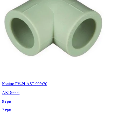
Коліно FV-PLAST 90°х20
AKD6606
9
грн
7
грн