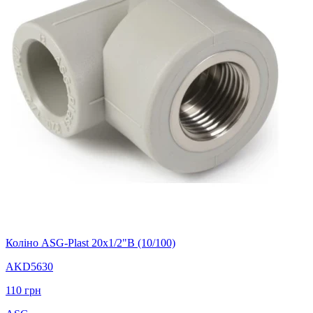
Коліно ASG-Plast 20х1/2"В (10/100)
AKD5630
110
грн