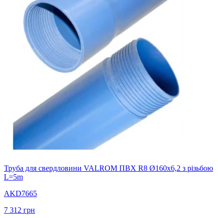
Труба для свердловини VALROM ПВХ R8 Ø160x6,2 з різьбою
L=5m
AKD7665
7 312
грн