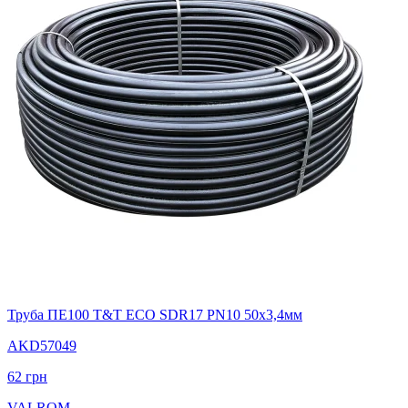
Труба ПЕ100 T&T ECO SDR17 PN10 50х3,4мм
AKD57049
62
грн
VALROM