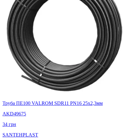
Труба ПЕ100 VALROM SDR11 PN16 25x2,3мм
AKD49675
34
грн
SANTEHPLAST