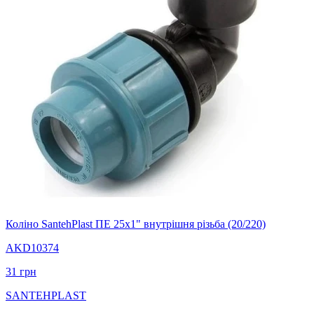
Коліно SantehPlast ПЕ 25x1" внутрішня різьба (20/220)
AKD10374
31
грн
SANTEHPLAST