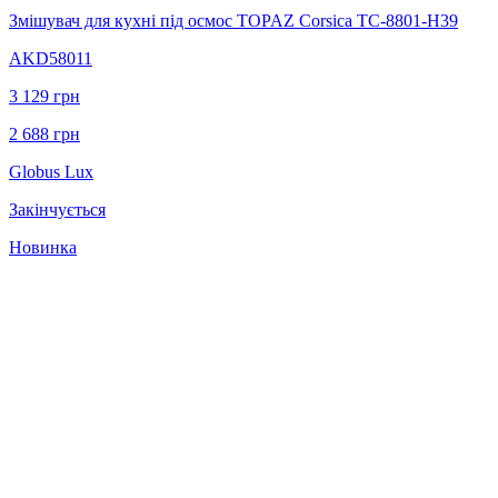
Змішувач для кухні під осмос TOPAZ Corsica TC-8801-H39
AKD58011
3 129
грн
2 688
грн
Globus Lux
Закінчується
Новинка