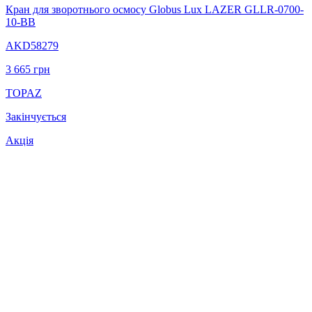
Кран для зворотнього осмосу Globus Lux LAZER GLLR-0700-
10-BB
AKD58279
3 665
грн
TOPAZ
Закінчується
Акція