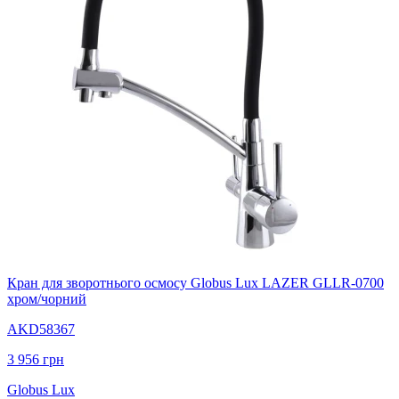
Кран для зворотнього осмосу Globus Lux LAZER GLLR-0700
хром/чорний
AKD58367
3 956
грн
Globus Lux