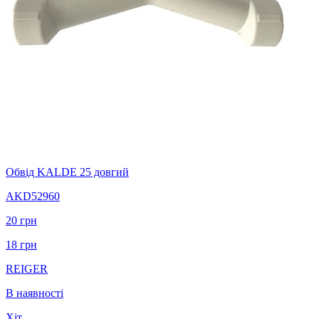
Обвід KALDE 25 довгий
AKD52960
20
грн
18
грн
REIGER
В наявності
Хіт