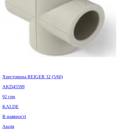
Хрестовина REIGER 32 (5/60)
AKD45599
92
грн
KALDE
В наявності
Акція