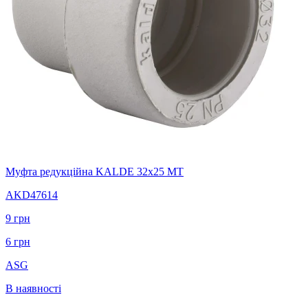
Муфта редукційна KALDE 32х25 МТ
AKD47614
9
грн
6
грн
ASG
В наявності