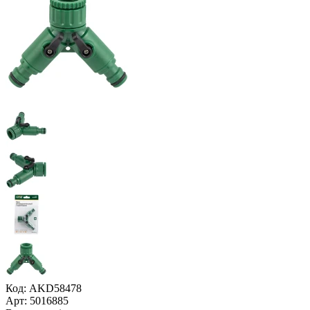
Код: AKD58478
Арт: 5016885