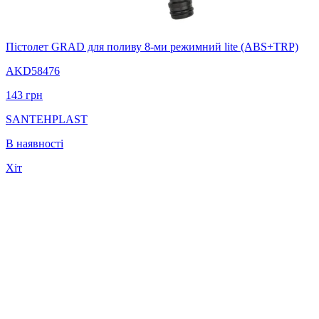
Пістолет GRAD для поливу 8-ми режимний lite (ABS+TRP)
AKD58476
143
грн
SANTEHPLAST
В наявності
Хіт