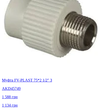
Муфта FV-PLAST 75*2 1/2" З
AKD45749
1 588
грн
1 134
грн