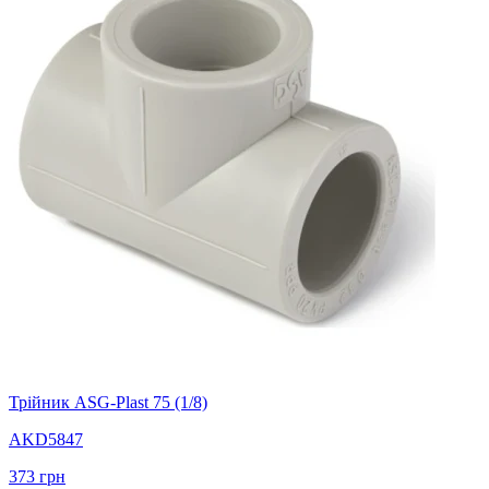
Трійник ASG-Plast 75 (1/8)
AKD5847
373
грн