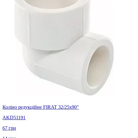
Коліно редукційне FIRAT 32/25х90"
AKD51191
67
грн