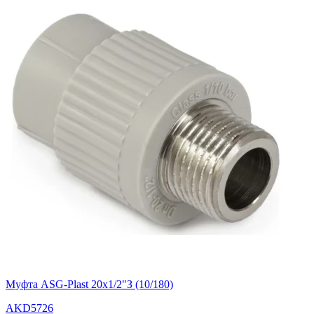
Муфта ASG-Plast 20х1/2"З (10/180)
AKD5726