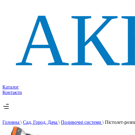
Каталог
Контакти
Головна
\
Сад, Город, Дача
\
Поливочні системи
\
Пістолет-роз