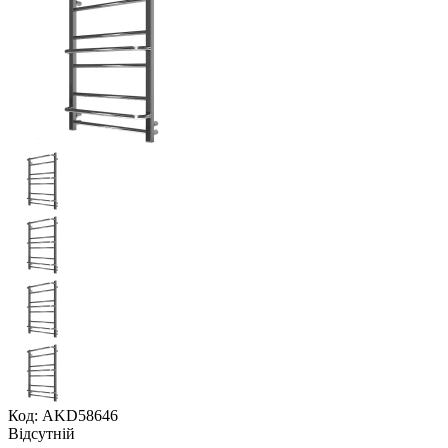
Код: AKD58646
Відсутній