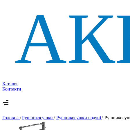
Каталог
Контакти
Головна
\
Рушникосушки
\
Рушникосушки водяні
\
Рушникосушк