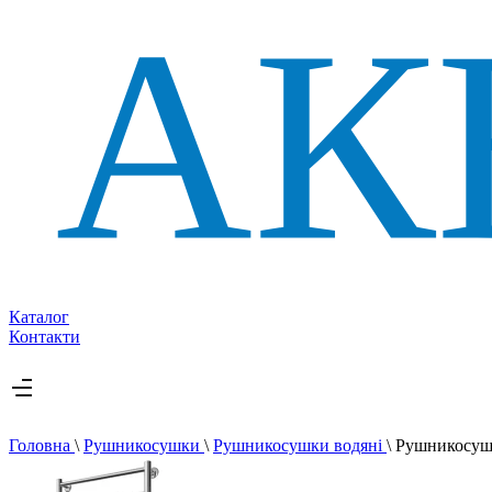
Каталог
Контакти
Головна
\
Рушникосушки
\
Рушникосушки водяні
\
Рушникосуш