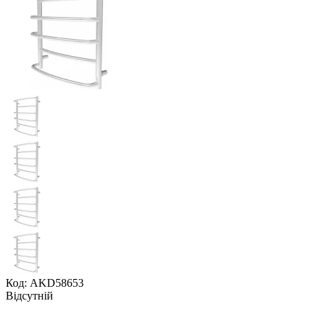
Код: AKD58653
Відсутній