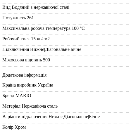
Вид
Водяний з нержавіючої сталі
Потужність
261
Максимальна робоча температура
100 °С
Робочий тиск
15 кг/см2
Підключення
Нижнє|Діагональне|Бічне
Міжосьова відстань
500
Додаткова інформація
Країна виробник
Україна
Бренд
MARIO
Матеріал
Нержавіюча сталь
Варіанти підключення
Нижнє|Діагональне|Бічне
Колір
Хром