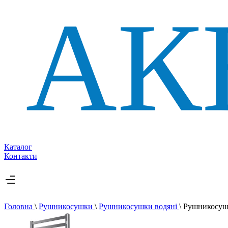
Каталог
Контакти
Головна
\
Рушникосушки
\
Рушникосушки водяні
\
Рушникосушк