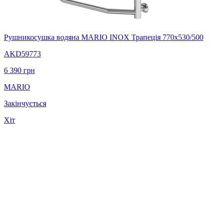
Рушникосушка водяна MARIO INOX Трапеція 770х530/500
AKD59773
6 390
грн
MARIO
Закінчується
Хіт