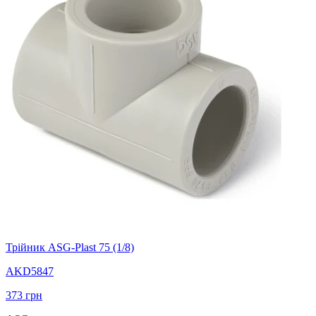
Трійник ASG-Plast 75 (1/8)
AKD5847
373
грн