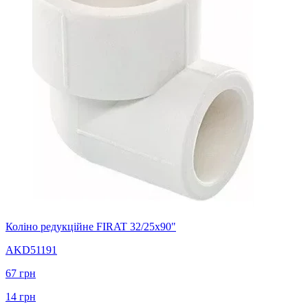
Коліно редукційне FIRAT 32/25х90"
AKD51191
67
грн
14
грн