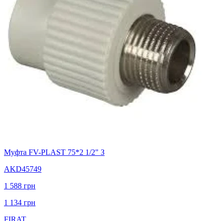
Муфта FV-PLAST 75*2 1/2" З
AKD45749
1 588
грн
1 134
грн
FIRAT