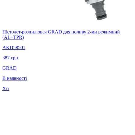
Пістолет-розпилювач GRAD для поливу 2-ми режимний
(AL+TPR)
AKD58501
387
грн
GRAD
В наявності
Хіт