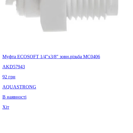
Муфта ECOSOFT 1/4"х3/8" зовн.різьба MC0406
AKD57943
92
грн
AQUASTRONG
В наявності
Хіт