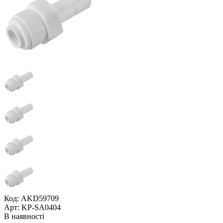
Код: AKD59709
Арт: KP-SA0404
В наявності