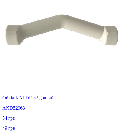
Обвід KALDE 32 довгий
AKD52963
54
грн
49
грн