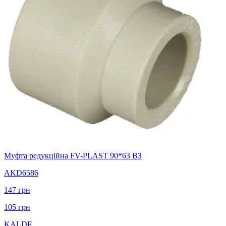
Муфта редукційна FV-PLAST 90*63 ВЗ
AKD6586
147
грн
105
грн
KALDE