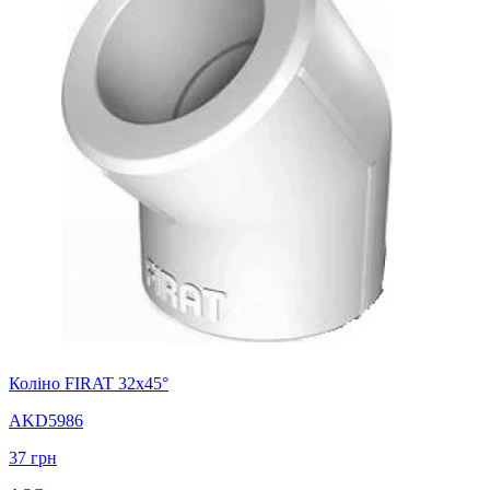
Коліно FIRAT 32х45°
AKD5986
37
грн