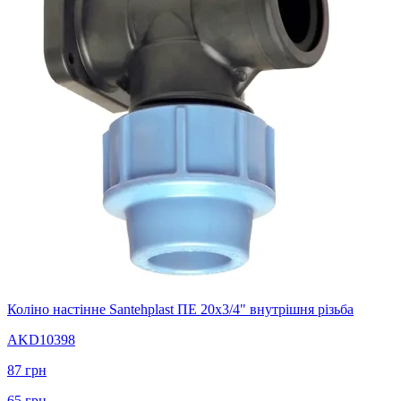
Коліно настінне Santehplast ПЕ 20x3/4" внутрішня різьба
AKD10398
87
грн
65
грн