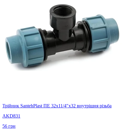
Трійник SantehPlast ПЕ 32x11/4"x32 внутрішня різьба
AKD831
56
грн