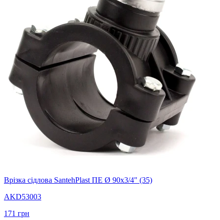
Врізка сідлова SantehPlast ПЕ Ø 90x3/4" (35)
AKD53003
171
грн