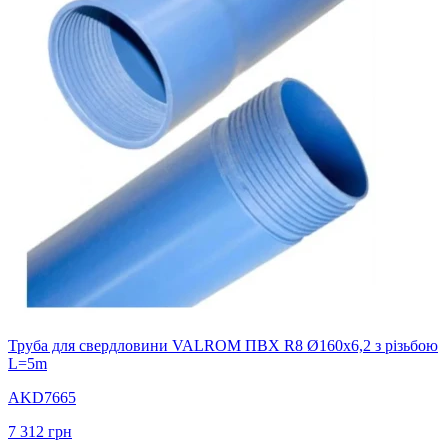
Труба для свердловини VALROM ПВХ R8 Ø160x6,2 з різьбою
L=5m
AKD7665
7 312
грн