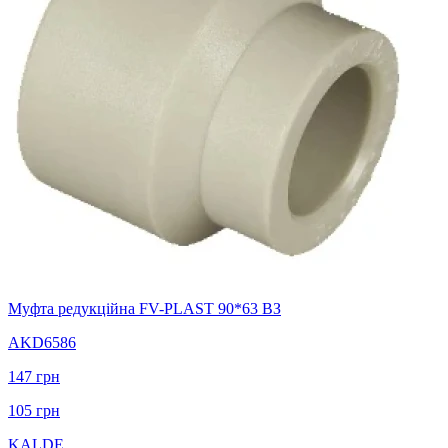
Муфта редукційна FV-PLAST 90*63 ВЗ
AKD6586
147
грн
105
грн
KALDE