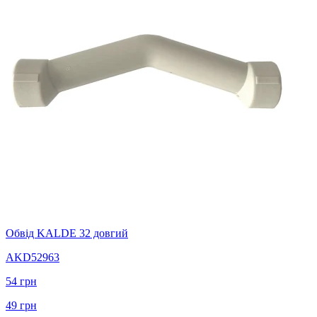
Обвід KALDE 32 довгий
AKD52963
54
грн
49
грн