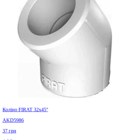
Коліно FIRAT 32х45°
AKD5986
37
грн